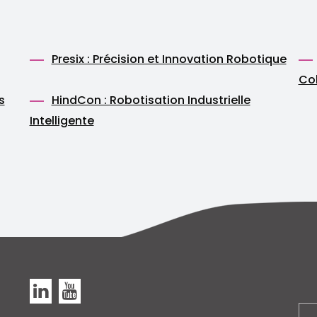
Presix : Précision et Innovation Robotique
Col
s
HindCon : Robotisation Industrielle
Intelligente
Linkedin
Youtube