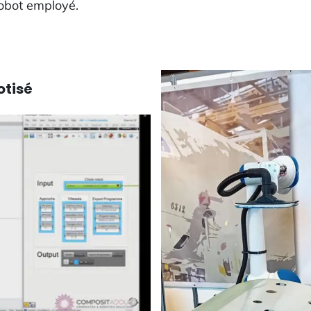
robot employé.
otisé