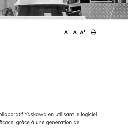
Imprimer
-
+
A
A
A
la
page
laboratif Yaskawa en utilisant le logiciel
fficace, grâce à une génération de