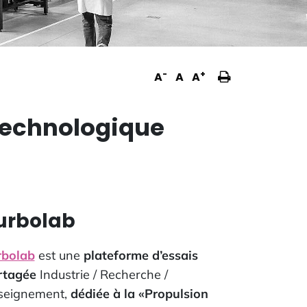
Imprimer
-
+
A
A
A
la
page
Technologique
urbolab
rbolab
est une
plateforme d’essais
rtagée
Industrie / Recherche /
seignement,
dédiée à la «Propulsion