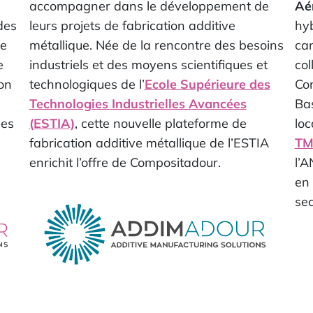
accompagner dans le développement de
Aé
des
leurs projets de fabrication additive
hyb
de
métallique. Née de la rencontre des besoins
car
e
industriels et des moyens scientifiques et
col
on
technologiques de l’
Ecole Supérieure des
Co
Technologies Industrielles Avancées
Bas
pes
(ESTIA)
, cette nouvelle plateforme de
loc
fabrication additive métallique de l’ESTIA
T
enrichit l’offre de Compositadour.
l’A
en 
sec