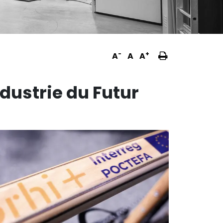
Imprimer
-
+
A
A
A
la
page
dustrie du Futur