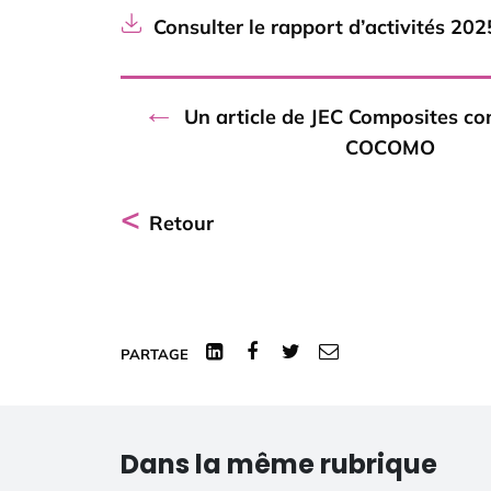
Consulter le rapport d’activités 2
←
Un article de JEC Composites co
COCOMO
<
Retour
Linked
Facebook
Twitter
Courriel
PARTAGE
In
Dans la même rubrique