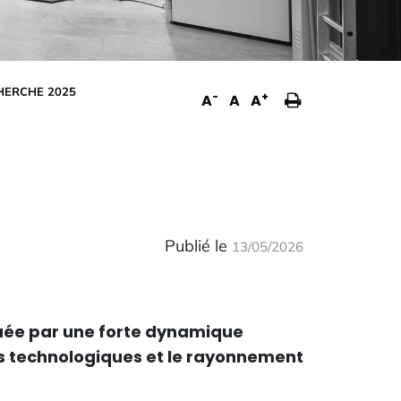
Imprimer
HERCHE 2025
-
+
A
A
A
la
page
Publié le
13/05/2026
quée par une forte dynamique
es technologiques et le rayonnement