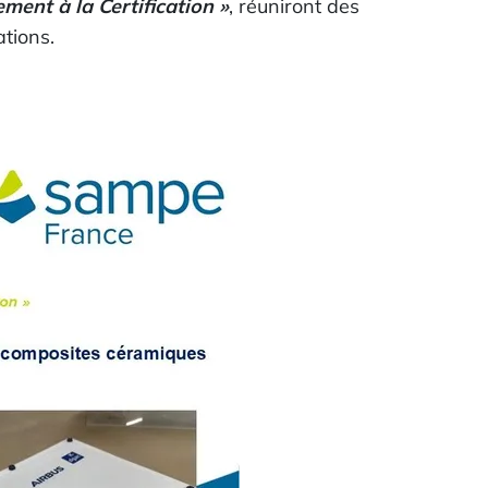
ent à la Certification »
, réuniront des
tions.