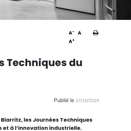
Imprimer
-
A
A
la
+
A
page
s Techniques du
Publié le
27/10/2025
 Biarritz, les Journées Techniques
 à l’innovation industrielle.